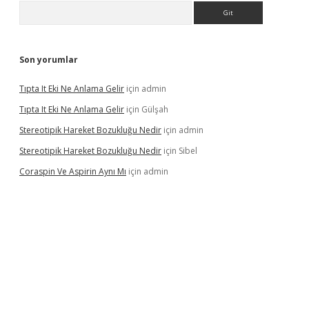
Arama
Son yorumlar
Tıpta It Eki Ne Anlama Gelir
için
admin
Tıpta It Eki Ne Anlama Gelir
için
Gülşah
Stereotipik Hareket Bozukluğu Nedir
için
admin
Stereotipik Hareket Bozukluğu Nedir
için
Sibel
Coraspin Ve Aspirin Aynı Mı
için
admin
d.casino