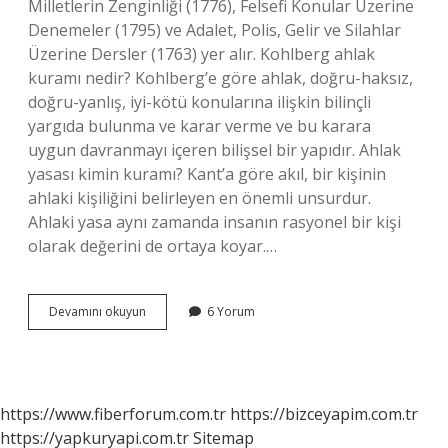
Milletlerin Zenginliği (1776), Felsefi Konular Üzerine
Denemeler (1795) ve Adalet, Polis, Gelir ve Silahlar
Üzerine Dersler (1763) yer alır. Kohlberg ahlak
kuramı nedir? Kohlberg’e göre ahlak, doğru-haksız,
doğru-yanlış, iyi-kötü konularına ilişkin bilinçli
yargıda bulunma ve karar verme ve bu karara
uygun davranmayı içeren bilişsel bir yapıdır. Ahlak
yasası kimin kuramı? Kant’a göre akıl, bir kişinin
ahlaki kişiliğini belirleyen en önemli unsurdur.
Ahlaki yasa aynı zamanda insanın rasyonel bir kişi
olarak değerini de ortaya koyar.…
Ahlak
Devamını okuyun
6 Yorum
Kuramı
Kimin
https://www.fiberforum.com.tr
https://bizceyapim.com.tr
https://yapkuryapi.com.tr
Sitemap