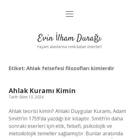
menüyü
Anasayfa
aç
Gizlilik Politikası
Evin İlham Durağı
Yasal Uyarı
Yaşam alanlarına renk katan öneriler!
Hakkımızda
Etiket:
Ahlak felsefesi filozofları kimlerdir
Ahlak Kuramı Kimin
Tarih: Ekim 13, 2024
Ahlak teorisi kimin? Ahlaki Duygular Kuramı, Adam
Smith’in 1759’da yazdığı bir kitaptır. Smith’in daha
sonraki eserleri için etik, felsefi, psikolojik ve
metodolojik temeller sağlamıştır. Bunlar arasında