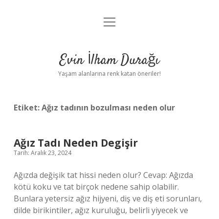
menüyü
Anasayfa
aç
Gizlilik Politikası
Evin İlham Durağı
Yasal Uyarı
Yaşam alanlarına renk katan öneriler!
Hakkımızda
Etiket:
Ağız tadının bozulması neden olur
Ağız Tadı Neden Degişir
Tarih: Aralık 23, 2024
Ağızda değişik tat hissi neden olur? Cevap: Ağızda
kötü koku ve tat birçok nedene sahip olabilir.
Bunlara yetersiz ağız hijyeni, diş ve diş eti sorunları,
dilde birikintiler, ağız kuruluğu, belirli yiyecek ve