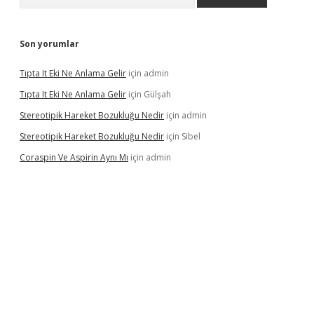
Son yorumlar
Tıpta It Eki Ne Anlama Gelir
için
admin
Tıpta It Eki Ne Anlama Gelir
için
Gülşah
Stereotipik Hareket Bozukluğu Nedir
için
admin
Stereotipik Hareket Bozukluğu Nedir
için
Sibel
Coraspin Ve Aspirin Aynı Mı
için
admin
d.casino