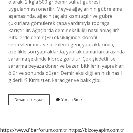
olarak, 2 kg’a 500 gr demir sülfat gübresi
uygulanması önerilir. Meyve ağaçlarının gübreleme
aşamasında, ağacın taç altı kısmı açılır ve gübre
çukurlara gömülerek çapa yardımıyla toprağa
karıştırılır. Ağaçlarda demir eksikliği nasıl anlaşılır?
Bitkilerde demir (Fe) eksikliğinde klorofil
sentezlenemez ve bitkilerin genç yapraklarında,
özellikle son yapraklarda, yaprak damarları arasında
sararma şeklinde kloroz görülür. Çok şiddetli ise
sararma beyaza döner ve bazen bitkilerin yaprakları
ölür ve sonunda düşer. Demir eksikliği en hızlı nasıl
giderilir? Kırmızı et, karaciğer ve balık gibi…
Ağaçlarda
Devamını okuyun
Yorum Bırak
Demir
Eksikliği
Nasıl
Giderilir
https://www.fiberforum.com.tr
https://bizceyapim.com.tr