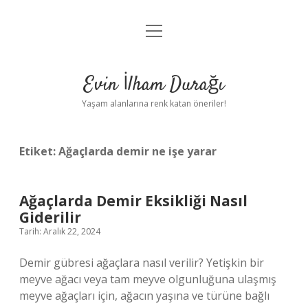
menüyü
Anasayfa
aç
Gizlilik Politikası
Evin İlham Durağı
Yasal Uyarı
Yaşam alanlarına renk katan öneriler!
Hakkımızda
Etiket:
Ağaçlarda demir ne işe yarar
Ağaçlarda Demir Eksikliği Nasıl
Giderilir
Tarih: Aralık 22, 2024
Demir gübresi ağaçlara nasıl verilir? Yetişkin bir
meyve ağacı veya tam meyve olgunluğuna ulaşmış
meyve ağaçları için, ağacın yaşına ve türüne bağlı