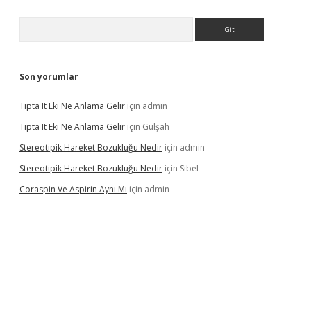
Arama
Son yorumlar
Tıpta It Eki Ne Anlama Gelir
için
admin
Tıpta It Eki Ne Anlama Gelir
için
Gülşah
Stereotipik Hareket Bozukluğu Nedir
için
admin
Stereotipik Hareket Bozukluğu Nedir
için
Sibel
Coraspin Ve Aspirin Aynı Mı
için
admin
d.casino