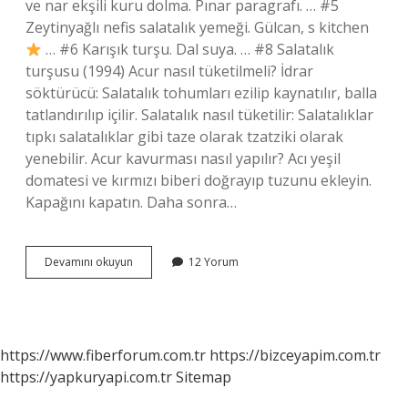
ve nar ekşili kuru dolma. Pınar paragrafı. … #5
Zeytinyağlı nefis salatalık yemeği. Gülcan, s kitchen
… #6 Karışık turşu. Dal suya. … #8 Salatalık
turşusu (1994) Acur nasıl tüketilmeli? İdrar
söktürücü: Salatalık tohumları ezilip kaynatılır, balla
tatlandırılıp içilir. Salatalık nasıl tüketilir: Salatalıklar
tıpkı salatalıklar gibi taze olarak tzatziki olarak
yenebilir. Acur kavurması nasıl yapılır? Acı yeşil
domatesi ve kırmızı biberi doğrayıp tuzunu ekleyin.
Kapağını kapatın. Daha sonra…
Acur
Devamını okuyun
12 Yorum
Ile
Hangi
Yemekler
Yapılır
https://www.fiberforum.com.tr
https://bizceyapim.com.tr
https://yapkuryapi.com.tr
Sitemap