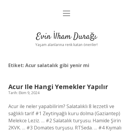
menüyü
Anasayfa
aç
Gizlilik Politikası
Evin İlham Durağı
Yasal Uyarı
Yaşam alanlarına renk katan öneriler!
Hakkımızda
Etiket:
Acur salatalık gibi yenir mi
Acur Ile Hangi Yemekler Yapılır
Tarih: Ekim 9, 2024
Acur ile neler yapabilirim? Salatalıklı 8 lezzetli ve
sağlıklı tarif #1 Zeytinyağlı kuru dolma (Gaziantep)
Melekce Leziz. … #2 Salatalık turşusu. Hamide Şirin
2KVK. … #3 Domates turşusu. RTSeda. … #4 Kıymalı