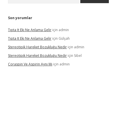
Son yorumlar
Tıpta It Eki Ne Anlama Gelir
için
admin
Tıpta It Eki Ne Anlama Gelir
için
Gülşah
Stereotipik Hareket Bozukluğu Nedir
için
admin
Stereotipik Hareket Bozukluğu Nedir
için
Sibel
Coraspin Ve Aspirin Aynı Mı
için
admin
d.casino