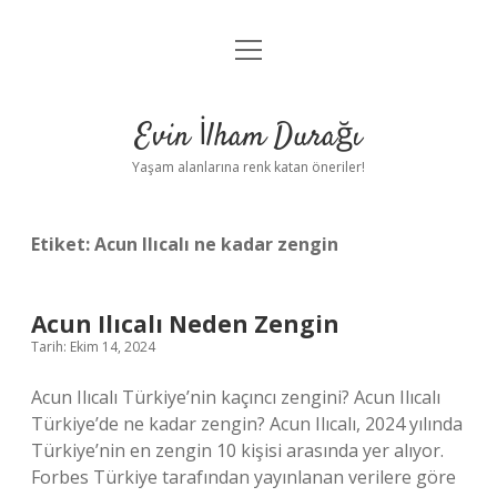
menüyü
Anasayfa
aç
Gizlilik Politikası
Evin İlham Durağı
Yasal Uyarı
Yaşam alanlarına renk katan öneriler!
Hakkımızda
Etiket:
Acun Ilıcalı ne kadar zengin
Acun Ilıcalı Neden Zengin
Tarih: Ekim 14, 2024
Acun Ilıcalı Türkiye’nin kaçıncı zengini? Acun Ilıcalı
Türkiye’de ne kadar zengin? Acun Ilıcalı, 2024 yılında
Türkiye’nin en zengin 10 kişisi arasında yer alıyor.
Forbes Türkiye tarafından yayınlanan verilere göre