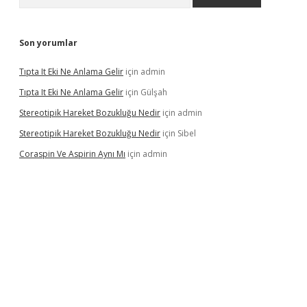
Son yorumlar
Tıpta It Eki Ne Anlama Gelir
için
admin
Tıpta It Eki Ne Anlama Gelir
için
Gülşah
Stereotipik Hareket Bozukluğu Nedir
için
admin
Stereotipik Hareket Bozukluğu Nedir
için
Sibel
Coraspin Ve Aspirin Aynı Mı
için
admin
vd.casino