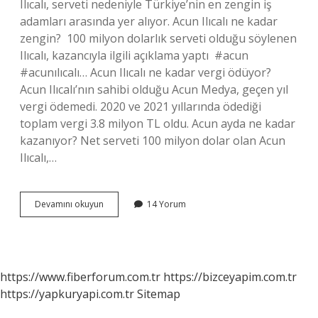
Ilıcalı, serveti nedeniyle Türkiye’nin en zengin iş
adamları arasında yer alıyor. Acun Ilıcalı ne kadar
zengin? ⁣ 100 milyon dolarlık serveti olduğu söylenen
Ilıcalı, kazancıyla ilgili açıklama yaptı⁣ ⁣ #acun
#acunılıcalı… Acun Ilıcalı ne kadar vergi ödüyor?
Acun Ilıcalı’nın sahibi olduğu Acun Medya, geçen yıl
vergi ödemedi. 2020 ve 2021 yıllarında ödediği
toplam vergi 3.8 milyon TL oldu. Acun ayda ne kadar
kazanıyor? Net serveti 100 milyon dolar olan Acun
Ilıcalı,…
Acun
Devamını okuyun
14 Yorum
Ilıcalı
Neden
Zengin
https://www.fiberforum.com.tr
https://bizceyapim.com.tr
https://yapkuryapi.com.tr
Sitemap