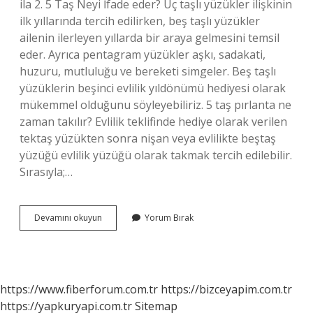
ila 2. 5 Taş Neyi İfade eder? Üç taşlı yüzükler ilişkinin
ilk yıllarında tercih edilirken, beş taşlı yüzükler
ailenin ilerleyen yıllarda bir araya gelmesini temsil
eder. Ayrıca pentagram yüzükler aşkı, sadakati,
huzuru, mutluluğu ve bereketi simgeler. Beş taşlı
yüzüklerin beşinci evlilik yıldönümü hediyesi olarak
mükemmel olduğunu söyleyebiliriz. 5 taş pırlanta ne
zaman takılır? Evlilik teklifinde hediye olarak verilen
tektaş yüzükten sonra nişan veya evlilikte beştaş
yüzüğü evlilik yüzüğü olarak takmak tercih edilebilir.
Sırasıyla;…
1
Devamını okuyun
Yorum Bırak
Karat
5
Taş
Pırlanta
Kaç
https://www.fiberforum.com.tr
https://bizceyapim.com.tr
Tl
https://yapkuryapi.com.tr
Sitemap