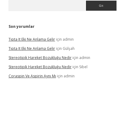
Arama
Son yorumlar
Tıpta It Eki Ne Anlama Gelir
için
admin
Tıpta It Eki Ne Anlama Gelir
için
Gülşah
Stereotipik Hareket Bozukluğu Nedir
için
admin
Stereotipik Hareket Bozukluğu Nedir
için
Sibel
Coraspin Ve Aspirin Aynı Mı
için
admin
vd.casino