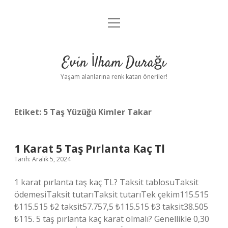
menüyü
Anasayfa
aç
Gizlilik Politikası
Evin İlham Durağı
Yasal Uyarı
Yaşam alanlarına renk katan öneriler!
Hakkımızda
Etiket:
5 Taş Yüzüğü Kimler Takar
1 Karat 5 Taş Pırlanta Kaç Tl
Tarih: Aralık 5, 2024
1 karat pırlanta taş kaç TL? Taksit tablosuTaksit
ödemesiTaksit tutarıTaksit tutarıTek çekim115.515
₺115.515 ₺2 taksit57.757,5 ₺115.515 ₺3 taksit38.505
₺115. 5 taş pırlanta kaç karat olmalı? Genellikle 0,30