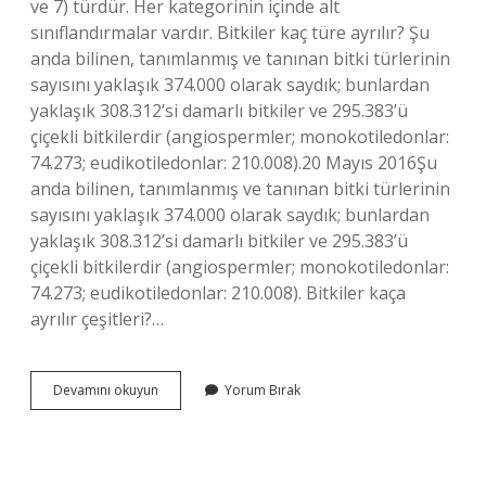
ve 7) türdür. Her kategorinin içinde alt
sınıflandırmalar vardır. Bitkiler kaç türe ayrılır? Şu
anda bilinen, tanımlanmış ve tanınan bitki türlerinin
sayısını yaklaşık 374.000 olarak saydık; bunlardan
yaklaşık 308.312’si damarlı bitkiler ve 295.383’ü
çiçekli bitkilerdir (angiospermler; monokotiledonlar:
74.273; eudikotiledonlar: 210.008).20 Mayıs 2016Şu
anda bilinen, tanımlanmış ve tanınan bitki türlerinin
sayısını yaklaşık 374.000 olarak saydık; bunlardan
yaklaşık 308.312’si damarlı bitkiler ve 295.383’ü
çiçekli bitkilerdir (angiospermler; monokotiledonlar:
74.273; eudikotiledonlar: 210.008). Bitkiler kaça
ayrılır çeşitleri?…
Bitkiler
Devamını okuyun
Yorum Bırak
Neye
Göre
Sınıflandırılır