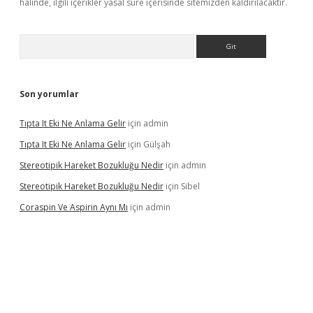
halinde, ilgili içerikler yasal süre içerisinde sitemizden kaldırılacaktır.
Arama
Son yorumlar
Tıpta It Eki Ne Anlama Gelir
için
admin
Tıpta It Eki Ne Anlama Gelir
için
Gülşah
Stereotipik Hareket Bozukluğu Nedir
için
admin
Stereotipik Hareket Bozukluğu Nedir
için
Sibel
Coraspin Ve Aspirin Aynı Mı
için
admin