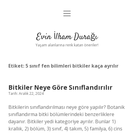
menüyü
Anasayfa
aç
Gizlilik Politikası
Evin İlham Durağı
Yasal Uyarı
Yaşam alanlarına renk katan öneriler!
Hakkımızda
Etiket:
5 sınıf fen bilimleri bitkiler kaça ayrılır
Bitkiler Neye Göre Sınıflandırılır
Tarih: Aralık 22, 2024
Bitkilerin sınıflandırılması neye göre yapılır? Botanik
sınıflandırma bitki bölümlerindeki benzerliklere
dayanır. Bitkiler yedi kategoriye ayrılır. Bunlar 1)
krallık, 2) bölüm, 3) sınıf, 4) takım, 5) familya, 6) cins