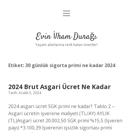
menüyü
Anasayfa
aç
Gizlilik Politikası
Evin İlham Durağı
Yasal Uyarı
Yaşam alanlarına renk katan öneriler!
Hakkımızda
Etiket:
30 günlük sigorta primi ne kadar 2024
2024 Brut Asgari Ücret Ne Kadar
Tarih: Aralık 5, 2024
2024 asgari ücret SGK primi ne kadar? Tablo 2 –
Asgari ücretin işverene maliyeti (TL/AY) AYLIK
(TL)Asgari ücret 20.002,50 SGK primi %15,5 (İşveren
payı) *3.100,39 İşverenin işsizlik sigortası primi