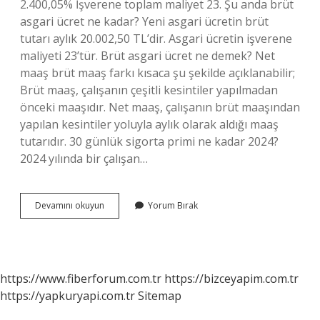
2.400,05% İşverene toplam maliyet 23. Şu anda brüt
asgari ücret ne kadar? Yeni asgari ücretin brüt
tutarı aylık 20.002,50 TL’dir. Asgari ücretin işverene
maliyeti 23’tür. Brüt asgari ücret ne demek? Net
maaş brüt maaş farkı kısaca şu şekilde açıklanabilir;
Brüt maaş, çalışanın çeşitli kesintiler yapılmadan
önceki maaşıdır. Net maaş, çalışanın brüt maaşından
yapılan kesintiler yoluyla aylık olarak aldığı maaş
tutarıdır. 30 günlük sigorta primi ne kadar 2024?
2024 yılında bir çalışan…
2024
Devamını okuyun
Yorum Bırak
Brut
Asgari
Ücret
Ne
Kadar
https://www.fiberforum.com.tr
https://bizceyapim.com.tr
https://yapkuryapi.com.tr
Sitemap