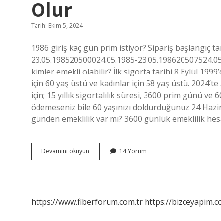
Olur
Tarih: Ekim 5, 2024
1986 giriş kaç gün prim istiyor? Sipariş başlangıç ​​
23.05.198520500024.05.1985-23.05.198620507524.05.
kimler emekli olabilir? İlk sigorta tarihi 8 Eylül 199
için 60 yaş üstü ve kadınlar için 58 yaş üstü. 2024’
için; 15 yıllık sigortalılık süresi, 3600 prim günü 
ödemeseniz bile 60 yaşınızı doldurduğunuz 24 Hazira
günden emeklilik var mı? 3600 günlük emeklilik hes
1986
Devamını okuyun
14 Yorum
Sigorta
Giriş
3600
Ne
Zaman
https://www.fiberforum.com.tr
https://bizceyapim.c
Emekli
Olur