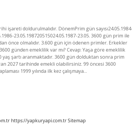
tarihi işareti doldurulmalıdır. DönemPrim gün sayısı24.05.1984
1986-23.05.198720515024.05.1987-23.05. 3600 gün prim ile
9’dan önce olmalıdır. 3.600 gün için ödenen primler. Erkekler
te 3600 günden emeklilik var mı? Cevap: Yaşa göre emeklilik
ve 60 yaş şartı aranmaktadır. 3600 gün dolduktan sonra prim
n 2027 tarihinde emekli olabilirsiniz. 99 öncesi 3600
aplaması 1999 yılında ilk kez çalışmaya…
om.tr
https://yapkuryapi.com.tr
Sitemap