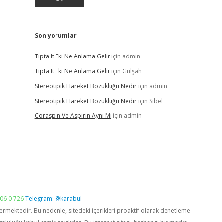
Son yorumlar
Tıpta It Eki Ne Anlama Gelir
için
admin
Tıpta It Eki Ne Anlama Gelir
için
Gülşah
Stereotipik Hareket Bozukluğu Nedir
için
admin
Stereotipik Hareket Bozukluğu Nedir
için
Sibel
Coraspin Ve Aspirin Aynı Mı
için
admin
06 0 726
Telegram: @karabul
vermektedir. Bu nedenle, sitedeki içerikleri proaktif olarak denetleme