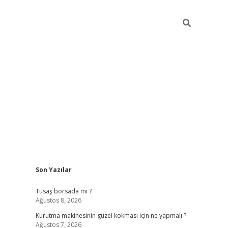
Sidebar
Son Yazılar
vd.casino
Tusaş borsada mı ?
Ağustos 8, 2026
Kurutma makinesinin güzel kokması için ne yapmalı ?
Ağustos 7, 2026