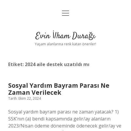
menüyü
Anasayfa
aç
Gizlilik Politikası
Evin İlham Durağı
Yasal Uyarı
Yaşam alanlarına renk katan öneriler!
Hakkımızda
Etiket:
2024 aile destek uzatıldı mı
Sosyal Yardım Bayram Parası Ne
Zaman Verilecek
Tarih: Ekim 22, 2024
Sosyal yardım bayram parası ne zaman yatacak? 1)
SSK’nın (a) bendi kapsamında gelir/ay alanların
2023/Nisan ödeme döneminde ödenecek gelir/ay ve