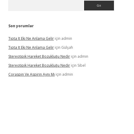
Arama
Son yorumlar
Tıpta It Eki Ne Anlama Gelir
için
admin
Tıpta It Eki Ne Anlama Gelir
için
Gülşah
Stereotipik Hareket Bozukluğu Nedir
için
admin
Stereotipik Hareket Bozukluğu Nedir
için
Sibel
Coraspin Ve Aspirin Aynı Mı
için
admin
vd.casino