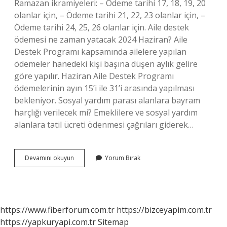
Ramazan ikramiyeleri: – Ödeme tarihi 17, 18, 19, 20
olanlar için, – Ödeme tarihi 21, 22, 23 olanlar için, –
Ödeme tarihi 24, 25, 26 olanlar için. Aile destek
ödemesi ne zaman yatacak 2024 Haziran? Aile
Destek Programı kapsamında ailelere yapılan
ödemeler hanedeki kişi başına düşen aylık gelire
göre yapılır. Haziran Aile Destek Programı
ödemelerinin ayın 15’i ile 31’i arasında yapılması
bekleniyor. Sosyal yardım parası alanlara bayram
harçlığı verilecek mi? Emeklilere ve sosyal yardım
alanlara tatil ücreti ödenmesi çağrıları giderek…
Sosyal
Devamını okuyun
Yorum Bırak
Yardım
Bayram
Parası
Ne
Zaman
https://www.fiberforum.com.tr
https://bizceyapim.com.tr
Verilecek
https://yapkuryapi.com.tr
Sitemap