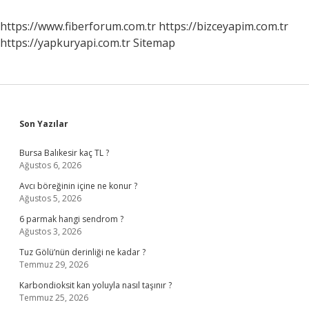
Aylık
Olur
https://www.fiberforum.com.tr
https://bizceyapim.com.tr
Kadınlar
https://yapkuryapi.com.tr
Sitemap
Kulübü
Sidebar
Son Yazılar
Bursa Balıkesir kaç TL ?
Ağustos 6, 2026
Avcı böreğinin içine ne konur ?
Ağustos 5, 2026
6 parmak hangi sendrom ?
Ağustos 3, 2026
Tuz Gölü’nün derinliği ne kadar ?
Temmuz 29, 2026
Karbondioksit kan yoluyla nasıl taşınır ?
Temmuz 25, 2026