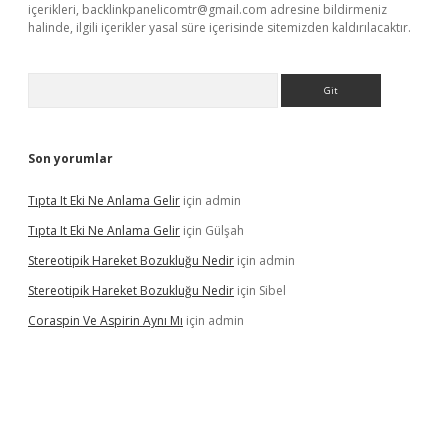
içerikleri,
backlinkpanelicomtr@gmail.com
adresine bildirmeniz
halinde, ilgili içerikler yasal süre içerisinde sitemizden kaldırılacaktır.
Arama
Son yorumlar
Tıpta It Eki Ne Anlama Gelir
için
admin
Tıpta It Eki Ne Anlama Gelir
için
Gülşah
Stereotipik Hareket Bozukluğu Nedir
için
admin
Stereotipik Hareket Bozukluğu Nedir
için
Sibel
Coraspin Ve Aspirin Aynı Mı
için
admin