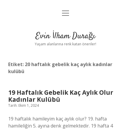
menüyü
Anasayfa
aç
Gizlilik Politikası
Evin İlham Durağı
Yasal Uyarı
Yaşam alanlarına renk katan öneriler!
Hakkımızda
Etiket:
20 haftalık gebelik kaç aylık kadınlar
kulübü
19 Haftalık Gebelik Kaç Aylık Olur
Kadınlar Kulübü
Tarih: Ekim 1, 2024
19 haftalık hamileyim kaç aylık olur? 19. hafta
hamileliğin 5. ayına denk gelmektedir. 19 hafta 4