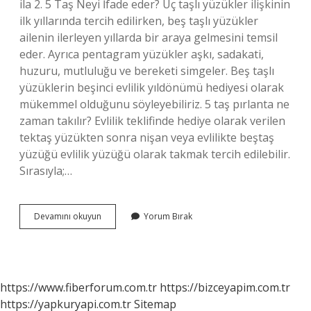
ila 2. 5 Taş Neyi İfade eder? Üç taşlı yüzükler ilişkinin
ilk yıllarında tercih edilirken, beş taşlı yüzükler
ailenin ilerleyen yıllarda bir araya gelmesini temsil
eder. Ayrıca pentagram yüzükler aşkı, sadakati,
huzuru, mutluluğu ve bereketi simgeler. Beş taşlı
yüzüklerin beşinci evlilik yıldönümü hediyesi olarak
mükemmel olduğunu söyleyebiliriz. 5 taş pırlanta ne
zaman takılır? Evlilik teklifinde hediye olarak verilen
tektaş yüzükten sonra nişan veya evlilikte beştaş
yüzüğü evlilik yüzüğü olarak takmak tercih edilebilir.
Sırasıyla;…
1
Devamını okuyun
Yorum Bırak
Karat
5
Taş
Pırlanta
Kaç
https://www.fiberforum.com.tr
https://bizceyapim.com.tr
Tl
https://yapkuryapi.com.tr
Sitemap