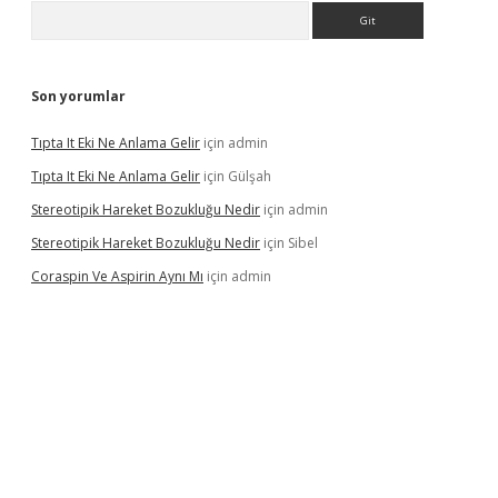
Arama
Son yorumlar
Tıpta It Eki Ne Anlama Gelir
için
admin
Tıpta It Eki Ne Anlama Gelir
için
Gülşah
Stereotipik Hareket Bozukluğu Nedir
için
admin
Stereotipik Hareket Bozukluğu Nedir
için
Sibel
Coraspin Ve Aspirin Aynı Mı
için
admin
vd.casino