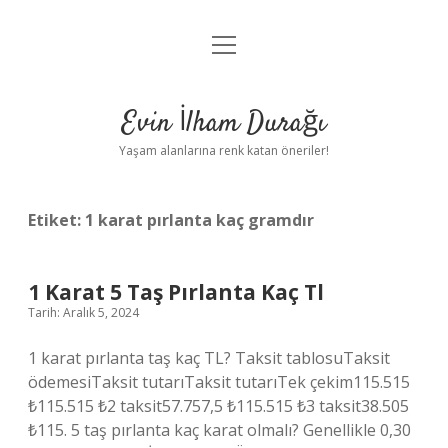
menüyü
Anasayfa
aç
Gizlilik Politikası
Evin İlham Durağı
Yasal Uyarı
Yaşam alanlarına renk katan öneriler!
Hakkımızda
Etiket:
1 karat pırlanta kaç gramdır
1 Karat 5 Taş Pırlanta Kaç Tl
Tarih: Aralık 5, 2024
1 karat pırlanta taş kaç TL? Taksit tablosuTaksit
ödemesiTaksit tutarıTaksit tutarıTek çekim115.515
₺115.515 ₺2 taksit57.757,5 ₺115.515 ₺3 taksit38.505
₺115. 5 taş pırlanta kaç karat olmalı? Genellikle 0,30