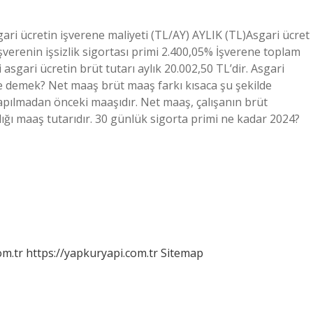
ari ücretin işverene maliyeti (TL/AY) AYLIK (TL)Asgari ücret
şverenin işsizlik sigortası primi 2.400,05% İşverene toplam
asgari ücretin brüt tutarı aylık 20.002,50 TL’dir. Asgari
 ne demek? Net maaş brüt maaş farkı kısaca şu şekilde
r yapılmadan önceki maaşıdır. Net maaş, çalışanın brüt
dığı maaş tutarıdır. 30 günlük sigorta primi ne kadar 2024?
om.tr
https://yapkuryapi.com.tr
Sitemap