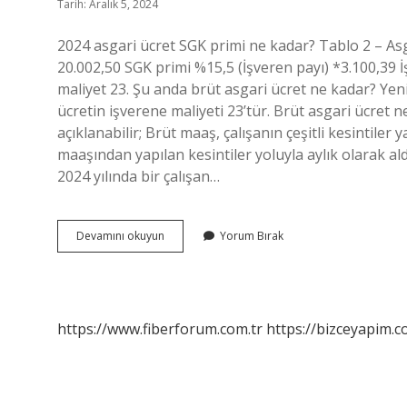
Tarih: Aralık 5, 2024
2024 asgari ücret SGK primi ne kadar? Tablo 2 – Asg
20.002,50 SGK primi %15,5 (İşveren payı) *3.100,39 İ
maliyet 23. Şu anda brüt asgari ücret ne kadar? Yeni 
ücretin işverene maliyeti 23’tür. Brüt asgari ücret
açıklanabilir; Brüt maaş, çalışanın çeşitli kesintile
maaşından yapılan kesintiler yoluyla aylık olarak al
2024 yılında bir çalışan…
2024
Devamını okuyun
Yorum Bırak
Brut
Asgari
Ücret
Ne
Kadar
https://www.fiberforum.com.tr
https://bizceyapim.c