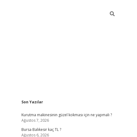
Sidebar
Son Yazılar
vd.casino
Kurutma makinesinin güzel kokması için ne yapmalı ?
Ağustos 7, 2026
Bursa Balıkesir kaç TL ?
Ağustos 6, 2026