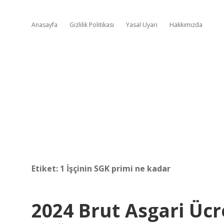
Anasayfa
Gizlilik Politikası
Yasal Uyarı
Hakkımızda
Etiket:
1 İşçinin SGK primi ne kadar
2024 Brut Asgari Üc