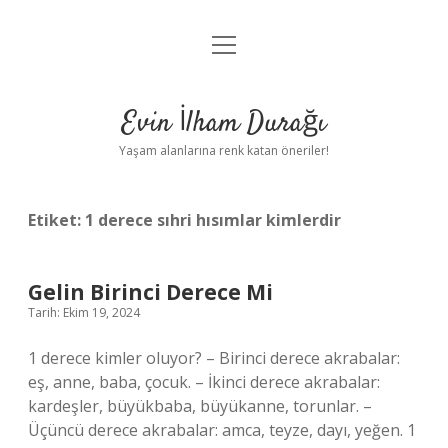
menüyü
Anasayfa
aç
Gizlilik Politikası
Evin İlham Durağı
Yasal Uyarı
Yaşam alanlarına renk katan öneriler!
Hakkımızda
Etiket:
1 derece sıhri hısımlar kimlerdir
Gelin Birinci Derece Mi
Tarih: Ekim 19, 2024
1 derece kimler oluyor? – Birinci derece akrabalar:
eş, anne, baba, çocuk. – İkinci derece akrabalar:
kardeşler, büyükbaba, büyükanne, torunlar. –
Üçüncü derece akrabalar: amca, teyze, dayı, yeğen. 1