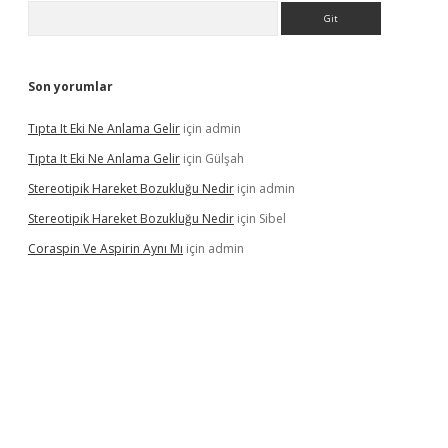
Arama
Son yorumlar
Tıpta It Eki Ne Anlama Gelir
için
admin
Tıpta It Eki Ne Anlama Gelir
için
Gülşah
Stereotipik Hareket Bozukluğu Nedir
için
admin
Stereotipik Hareket Bozukluğu Nedir
için
Sibel
Coraspin Ve Aspirin Aynı Mı
için
admin
vd.casino