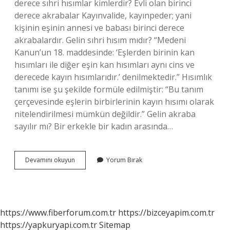
derece sıhri hısımlar kimlerdir? Evli olan birinci
derece akrabalar Kayınvalide, kayınpeder; yani
kişinin eşinin annesi ve babası birinci derece
akrabalardır. Gelin sıhri hısım mıdır? “Medeni
Kanun’un 18. maddesinde: ‘Eşlerden birinin kan
hısımları ile diğer eşin kan hısımları aynı cins ve
derecede kayın hısımlarıdır.’ denilmektedir.” Hısımlık
tanımı ise şu şekilde formüle edilmiştir: “Bu tanım
çerçevesinde eşlerin birbirlerinin kayın hısımı olarak
nitelendirilmesi mümkün değildir.” Gelin akraba
sayılır mı? Bir erkekle bir kadın arasında…
Gelin
Devamını okuyun
Yorum Bırak
Birinci
Derece
Mi
https://www.fiberforum.com.tr
https://bizceyapim.com.tr
https://yapkuryapi.com.tr
Sitemap