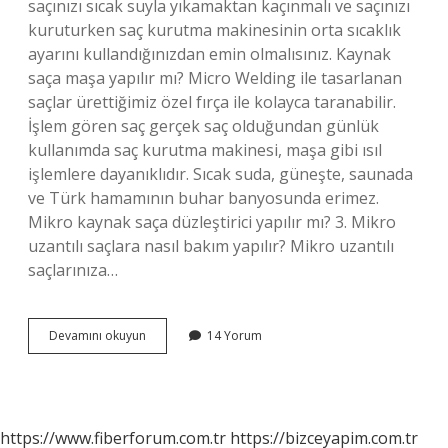
saçınızı sıcak suyla yıkamaktan kaçınmalı ve saçınızı
kuruturken saç kurutma makinesinin orta sıcaklık
ayarını kullandığınızdan emin olmalısınız. Kaynak
saça maşa yapılır mı? Micro Welding ile tasarlanan
saçlar ürettiğimiz özel fırça ile kolayca taranabilir.
İşlem gören saç gerçek saç olduğundan günlük
kullanımda saç kurutma makinesi, maşa gibi ısıl
işlemlere dayanıklıdır. Sıcak suda, güneşte, saunada
ve Türk hamamının buhar banyosunda erimez.
Mikro kaynak saça düzleştirici yapılır mı? 3. Mikro
uzantılı saçlara nasıl bakım yapılır? Mikro uzantılı
saçlarınıza…
Kaynak
Devamını okuyun
14 Yorum
Saça
Düzleştirici
Yapılır
Mı
https://www.fiberforum.com.tr
https://bizceyapim.com.tr