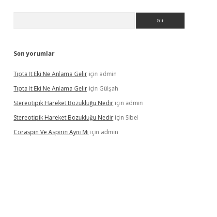
Arama
Son yorumlar
Tıpta It Eki Ne Anlama Gelir
için
admin
Tıpta It Eki Ne Anlama Gelir
için
Gülşah
Stereotipik Hareket Bozukluğu Nedir
için
admin
Stereotipik Hareket Bozukluğu Nedir
için
Sibel
Coraspin Ve Aspirin Aynı Mı
için
admin
d.casino