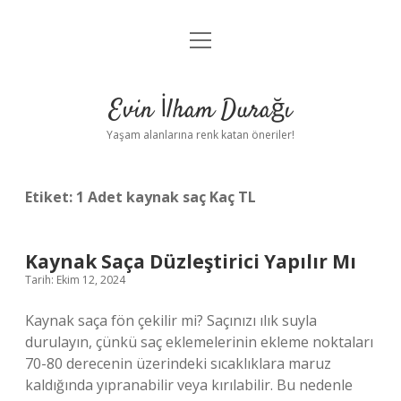
menüyü
Anasayfa
aç
Gizlilik Politikası
Evin İlham Durağı
Yasal Uyarı
Yaşam alanlarına renk katan öneriler!
Hakkımızda
Etiket:
1 Adet kaynak saç Kaç TL
Kaynak Saça Düzleştirici Yapılır Mı
Tarih: Ekim 12, 2024
Kaynak saça fön çekilir mi? Saçınızı ılık suyla
durulayın, çünkü saç eklemelerinin ekleme noktaları
70-80 derecenin üzerindeki sıcaklıklara maruz
kaldığında yıpranabilir veya kırılabilir. Bu nedenle